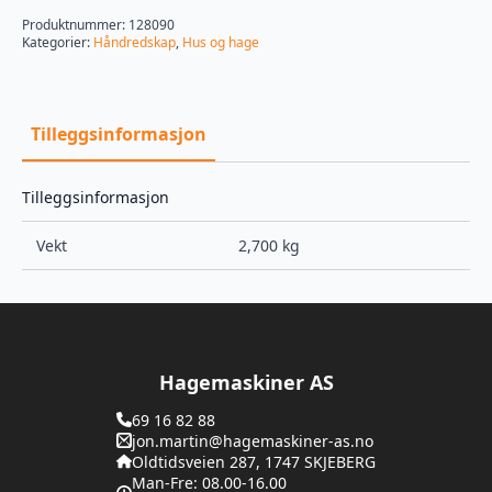
65CM
antall
Produktnummer:
128090
Kategorier:
Håndredskap
,
Hus og hage
Tilleggsinformasjon
Tilleggsinformasjon
Vekt
2,700 kg
Hagemaskiner AS
69 16 82 88
jon.martin@hagemaskiner-as.no
Oldtidsveien 287, 1747 SKJEBERG
Man-Fre: 08.00-16.00