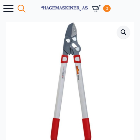
0
Search
for: