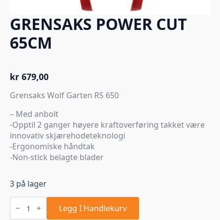
GRENSAKS POWER CUT
65CM
kr
679,00
Grensaks Wolf Garten RS 650
– Med anbolt
-Opptil 2 ganger høyere kraftoverføring takket være
innovativ skjærehodeteknologi
-Ergonomiske håndtak
-Non-stick belagte blader
3 på lager
GRENSAKS
POWER
Legg I Handlekurv
CUT