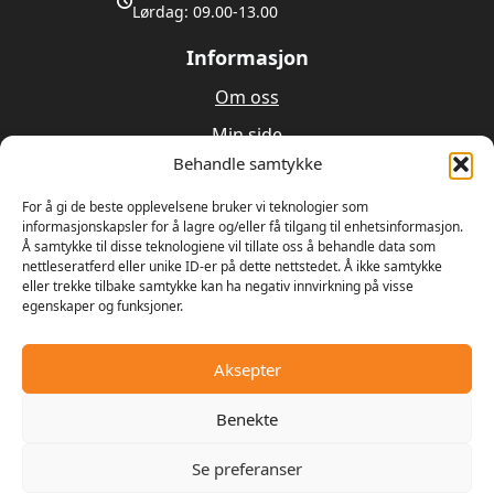
Lørdag: 09.00-13.00
Informasjon
Om oss
Min side
Behandle samtykke
Utleie
Verksted
For å gi de beste opplevelsene bruker vi teknologier som
informasjonskapsler for å lagre og/eller få tilgang til enhetsinformasjon.
Å samtykke til disse teknologiene vil tillate oss å behandle data som
Om oss
nettleseratferd eller unike ID-er på dette nettstedet. Å ikke samtykke
eller trekke tilbake samtykke kan ha negativ innvirkning på visse
egenskaper og funksjoner.
Våren 1989 bestemte Ulrik Olseng og Dagfinn
Hansen seg for å starte opp med salg og reparasjon
av motorsager og gressklippere. Bedriften fikk
Aksepter
navnet Hagemaskiner AS, og lokalene var den gamle
landhandelen på Vesttorp
Benekte
Se preferanser
© 2025 - Digipos AS