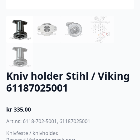
Kniv holder Stihl / Viking
61187025001
kr
335,00
Art.nr.: 6118-702-5001, 61187025001
Knivfeste / knivholder.
Passer til følgende maskiner: