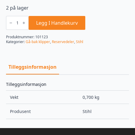
2 på lager
Kniv
holder
Legg I Handlekurv
Stihl
/
Viking
Produktnummer:
101123
61187025001
Kategorier:
Gå-bak klipper
,
Reservedeler
,
Stihl
antall
Tilleggsinformasjon
Tilleggsinformasjon
Vekt
0,700 kg
Produsent
Stihl