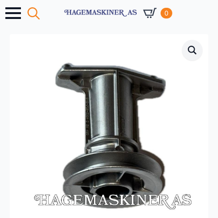
0
Search
for: