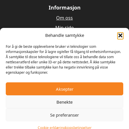
Informasjon
Om oss
Min side
Behandle samtykke
Utleie
For å gi de beste opplevelsene bruker vi teknologier som
Verksted
informasjonskapsler for å lagre og/eller få tilgang til enhetsinformasjon.
Å samtykke til disse teknologiene vil tillate oss å behandle data som
nettleseratferd eller unike ID-er på dette nettstedet. Å ikke samtykke
Om oss
eller trekke tilbake samtykke kan ha negativ innvirkning på visse
egenskaper og funksjoner.
Våren 1989 bestemte Ulrik Olseng og Dagfinn
Hansen seg for å starte opp med salg og reparasjon
av motorsager og gressklippere. Bedriften fikk
Aksepter
navnet Hagemaskiner AS, og lokalene var den gamle
landhandelen på Vesttorp
Benekte
Se preferanser
© 2025 - Digipos AS
Cookie-erklæring
kjopsbetingelser