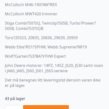
McCulloch M46-190?AW?REX
McCulloch MWT420 trimmer
Stiga Combi?50?SQ, Twinclip?50SB, Turbo?Power?
50SB, Combi?53?SQB
Toro?20323, 20835, 20836, 29639, 20959
Webb Elite?R51?SPHW, Webb Supreme?RR19
Wolf?Garten?53?BA?V?HW Expert
John Deere motorer: 14PZ, 14SZ, JS20, JS30 samt noen
i JA60, JA65, JS60, JS61, JS63-seriene
Det må beregnes litt leveringstid dersom varen ikke
er på lager.
43 på lager
Luftfilter