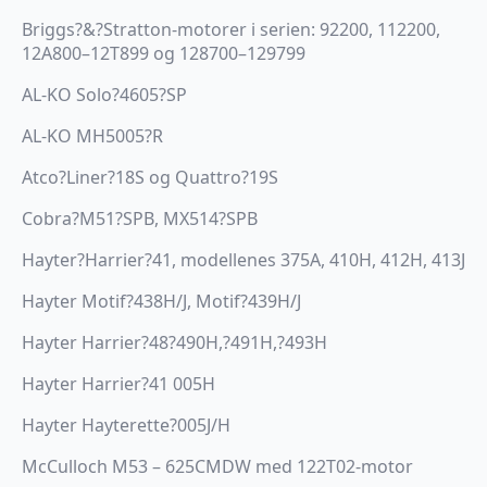
Briggs?&?Stratton-motorer i serien: 92200, 112200,
12A800–12T899 og 128700–129799
AL-KO Solo?4605?SP
AL-KO MH5005?R
Atco?Liner?18S og Quattro?19S
Cobra?M51?SPB, MX514?SPB
Hayter?Harrier?41, modellenes 375A, 410H, 412H, 413J
Hayter Motif?438H/J, Motif?439H/J
Hayter Harrier?48?490H,?491H,?493H
Hayter Harrier?41 005H
Hayter Hayterette?005J/H
McCulloch M53 – 625CMDW med 122T02-motor