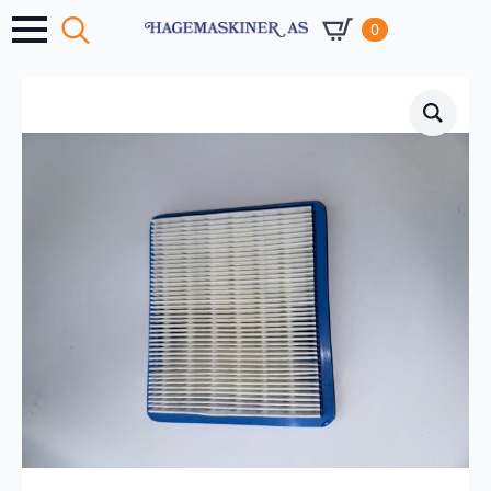
0
Search
for: