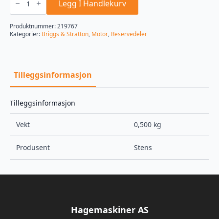
til
Legg I Handlekurv
Briggs
&
Stratton
Produktnummer:
219767
panel
Kategorier:
Briggs & Stratton
,
Motor
,
Reservedeler
antall
Tilleggsinformasjon
Tilleggsinformasjon
Vekt
0,500 kg
Produsent
Stens
Hagemaskiner AS