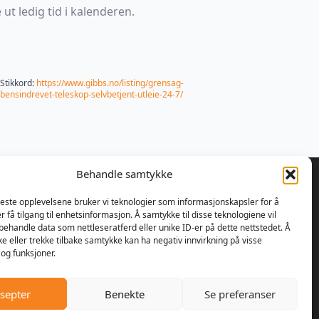
ut ledig tid i kalenderen.
Stikkord:
https://www.gibbs.no/listing/grensag-
bensindrevet-teleskop-selvbetjent-utleie-24-7/
Behandle samtykke
beste opplevelsene bruker vi teknologier som informasjonskapsler for å
er få tilgang til enhetsinformasjon. Å samtykke til disse teknologiene vil
å behandle data som nettleseratferd eller unike ID-er på dette nettstedet. Å
 bestemte Ulrik Olseng og
e eller trekke tilbake samtykke kan ha negativ innvirkning på visse
nsen seg for å starte opp med
og funksjoner.
parasjon av motorsager og
re. Bedriften fikk navnet
septer
Benekte
Se preferanser
er AS, og lokalene var den
handelen på Vesttorp