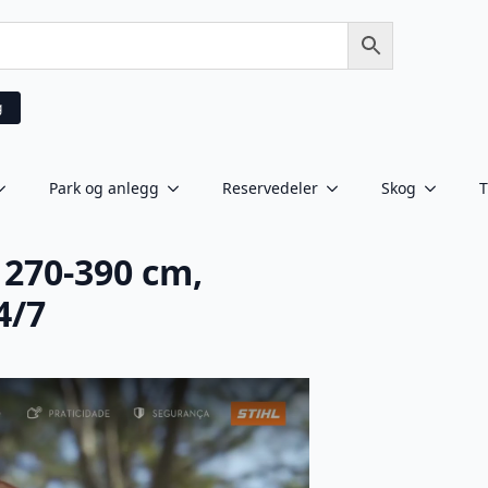
g
Park og anlegg
Reservedeler
Skog
T
 270-390 cm,
4/7