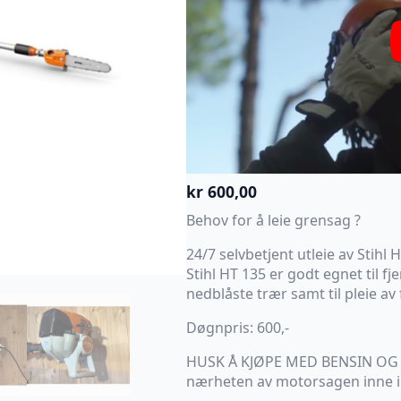
kr
600,00
Behov for å leie grensag ?
24/7 selvbetjent utleie av Stihl
Stihl HT 135 er godt egnet til fj
nedblåste trær samt til pleie av 
Døgnpris: 600,-
HUSK Å KJØPE MED BENSIN OG S
nærheten av motorsagen inne i