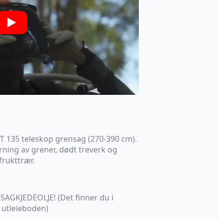
Play
 HT 135 teleskop grensag (270-390 cm).
erning av grener, dødt treverk og
frukttrær.
AGKJEDEOLJE! (Det finner du i
 utleieboden)