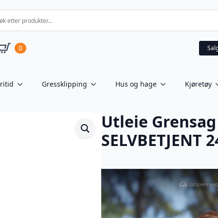
0
Sal
ritid
Gressklipping
Hus og hage
Kjøretøy
Utleie Grensag
SELVBETJENT 2