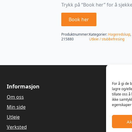
Trykk på “Book her” for å sjekke 
Book her
Produktnummer:
Kategorier:
Hageredskap
,
215880
Utleie / stubbefresing
For å gi de 
Informasjon
Om oss
lagre og/ell
tillate oss 
Om oss
Våren 1989
ikke samtykk
Dagfinn Ha
egenskaper 
Min side
salg og re
gressklippe
Utleie
Ak
Hagemaskin
Verksted
gamle land