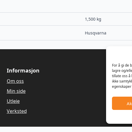
1,500 kg
Husqvarna
For å gi de 
Informasjon
Om oss
lagre og/ell
tillate oss 
Om oss
Våren 1989
ikke samtykk
egenskaper 
Dagfinn Ha
Min side
salg og re
gressklippe
Utleie
Ak
Hagemaskin
Verksted
gamle land