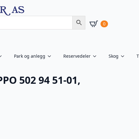
0
Park og anlegg
Reservedeler
Skog
T
PPO 502 94 51-01,