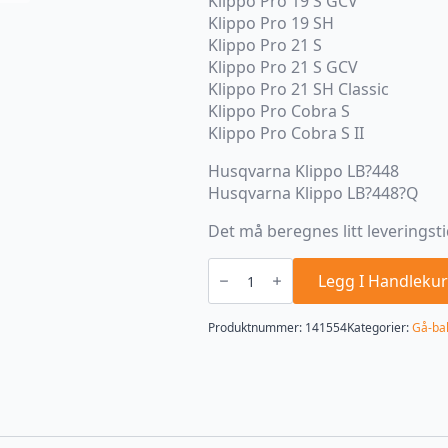
Klippo Pro 19 S GCV
Klippo Pro 19 SH
Klippo Pro 21 S
Klippo Pro 21 S GCV
Klippo Pro 21 SH Classic
Klippo Pro Cobra S
Klippo Pro Cobra S II
Husqvarna Klippo LB?448
Husqvarna Klippo LB?448?Q
Det må beregnes litt leveringsti
Tire
/
Legg I Handlekur
dekk
KLIPPO
502
Produktnummer:
141554
Kategorier:
Gå-bak
94
51-
01,
502945101
antall