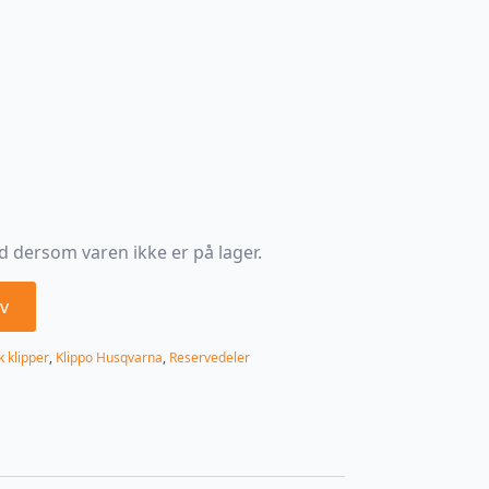
d dersom varen ikke er på lager.
v
 klipper
,
Klippo Husqvarna
,
Reservedeler