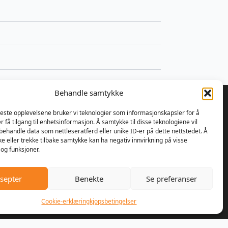
Behandle samtykke
beste opplevelsene bruker vi teknologier som informasjonskapsler for å
er få tilgang til enhetsinformasjon. Å samtykke til disse teknologiene vil
å behandle data som nettleseratferd eller unike ID-er på dette nettstedet. Å
 bestemte Ulrik Olseng og
e eller trekke tilbake samtykke kan ha negativ innvirkning på visse
og funksjoner.
nsen seg for å starte opp med
parasjon av motorsager og
re. Bedriften fikk navnet
septer
Benekte
Se preferanser
er AS, og lokalene var den
handelen på Vesttorp
Cookie-erklæring
kjopsbetingelser