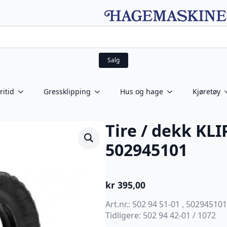
Salg
ritid
Gressklipping
Hus og hage
Kjøretøy
Tire / dekk KLI
502945101
kr
395,00
Art.nr.: 502 94 51-01 , 502945101
Tidligere: 502 94 42-01 / 1072