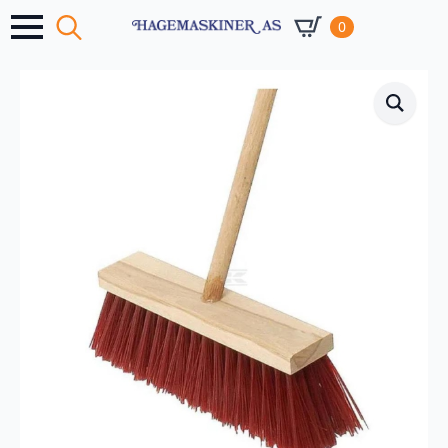
0
Search
for: