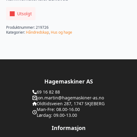
Utsolgt
Produktnummer:
219726
Kategorier:
Håndredskap
,
Hus og hage
Hagemaskiner AS
69 16 82 88
jon.martin@hagemaskiner-as.no
Oldtidsveien 287, 1747 SKJEBERG
Man-Fre: 08.00-16.00
Lørdag: 09.00-13.00
Informasjon